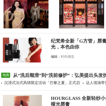
纪梵希全新「G方管」唇
光，本色由你
编辑：
时尚潮流
从“洗后顺滑”到“洗前修护”：弘美提出头发
电商
沉浸式法式风情限定活动「巴黎之夏」正式启
达人现场带
HOURGLASS 全新轻
哑光唇膏