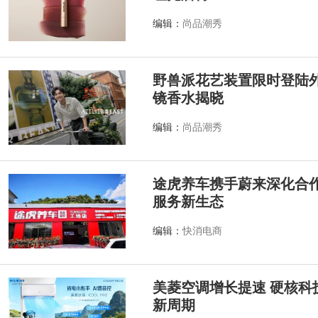
编辑：
尚品潮秀
野兽派花艺装置限时登陆外滩源
镜香水揭晓
编辑：
尚品潮秀
途虎养车携手蔚来深化合作
服务新生态
编辑：
快消电商
美菱空调增长提速 硬核科
新周期