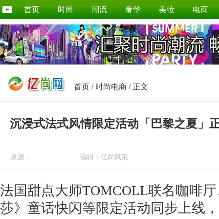
首页
时尚
潮流
奢华
美妆
电商
首页
/
时尚电商
/ 正文
沉浸式法式风情限定活动「巴黎之夏」
来源：
编辑：亿尚风范
法国甜点大师TOMCOLL联名咖啡
莎》童话快闪等限定活动同步上线，