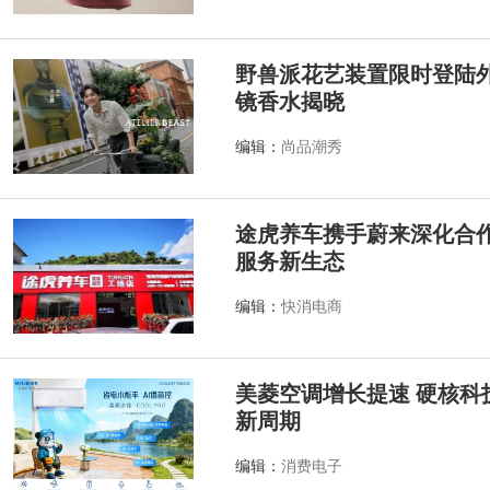
野兽派花艺装置限时登陆外滩源
镜香水揭晓
编辑：
尚品潮秀
途虎养车携手蔚来深化合作
服务新生态
编辑：
快消电商
美菱空调增长提速 硬核科
新周期
编辑：
消费电子