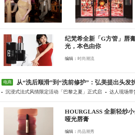
纪梵希全新「G方管」唇
光，本色由你
编辑：
时尚潮流
从“洗后顺滑”到“洗前修护”：弘美提出头发
电商
沉浸式法式风情限定活动「巴黎之夏」正式启
达人现场带
HOURGLASS 全新轻
哑光唇膏
编辑：
尚品潮秀