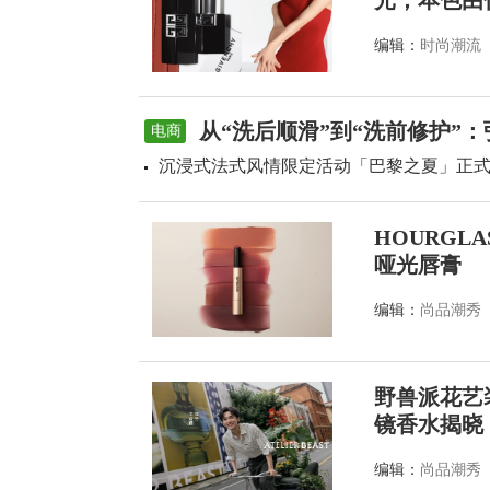
光，本色由
编辑：
时尚潮流
从“洗后顺滑”到“洗前修护”
电商
沉浸式法式风情限定活动「巴黎之夏」正
HOURGL
哑光唇膏
编辑：
尚品潮秀
野兽派花艺装
镜香水揭晓
编辑：
尚品潮秀