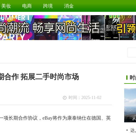
美妆
电商
跨境
消金
长期合作 拓展二手时尚市场
时
时间：2025-11-02
一项长期合作协议，eBay将作为康泰纳仕在德国、英
从
达