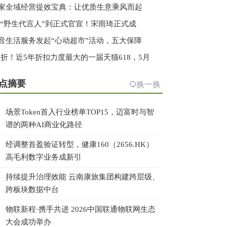
家全域经营提效宝典：让优质生意乘风而起
 “野生代言人”到正式官宣！宋雨琦正式成
音生活服务发起“心动超市”活动，五大保障
.3折！近5年折扣力度最大的一届天猫618，5月
点摘要
换一换
场景Token首入行业榜单TOP15，迈富时与智
谱的两种AI商业化路径
经调整首盈验证转型，健康160（2656.HK）
高毛利数字业务成新引
持续提升治理效能 云南康旅集团构建跨层级、
跨板块数据中台
物联新程·携手共进 2026中国联通物联网生态
大会成功举办