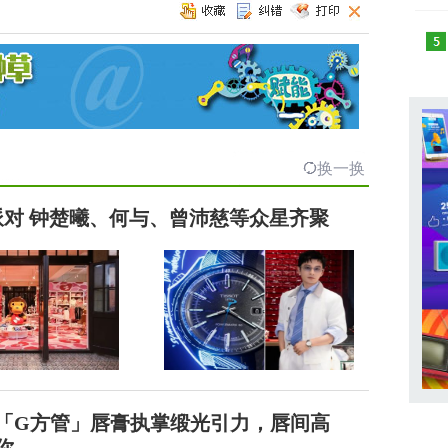
换一换
」派对 钟楚曦、何与、曾沛慈等众星齐聚
「G方管」唇膏执掌缎光引力，唇间高