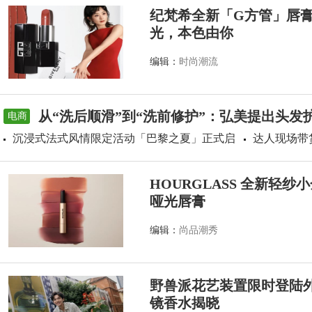
纪梵希全新「G方管」唇
光，本色由你
编辑：
时尚潮流
从“洗后顺滑”到“洗前修护”：弘美提出头发
电商
沉浸式法式风情限定活动「巴黎之夏」正式启
达人现场带
HOURGLASS 全新轻
哑光唇膏
编辑：
尚品潮秀
野兽派花艺装置限时登陆外滩源
镜香水揭晓