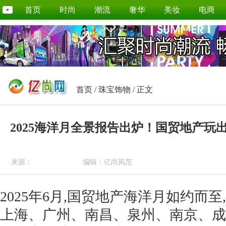
首页
时尚
潮流
奢华
美妆
电商
首页
/
珠宝饰物
/ 正文
2025海洋月全景报告出炉！国贸地产玩
来源：
编辑：亿尚风范
2025年6月,国贸地产海洋月如约而
上海、广州、南昌、泉州、南京、成