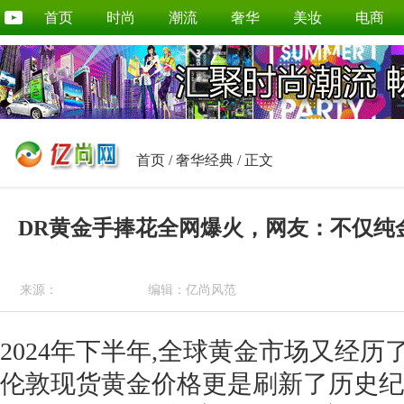
首页
时尚
潮流
奢华
美妆
电商
首页
/
奢华经典
/ 正文
DR黄金手捧花全网爆火，网友：不仅纯
来源：
编辑：亿尚风范
2024年下半年,全球黄金市场又经历
伦敦现货黄金价格更是刷新了历史纪