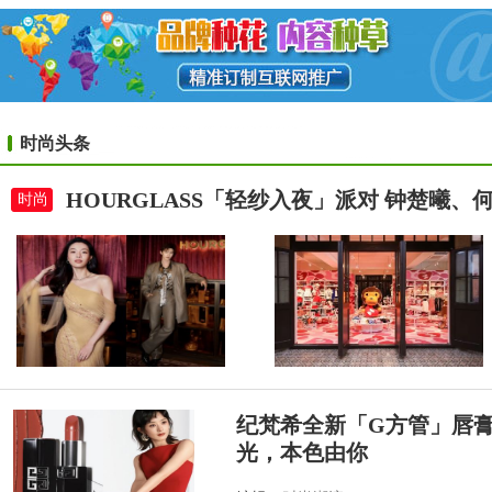
时尚头条
HOURGLASS「轻纱入夜」派对 钟楚曦
时尚
纪梵希全新「G方管」唇
光，本色由你