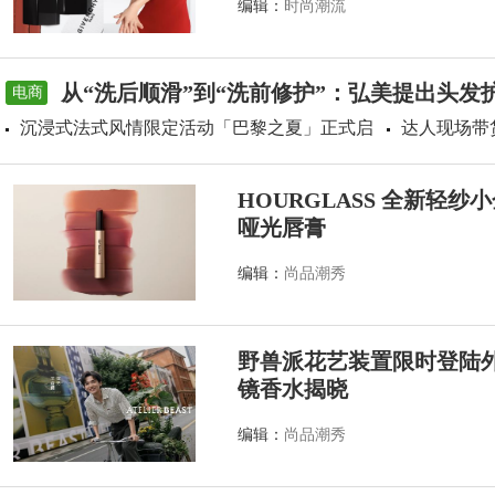
编辑：
时尚潮流
从“洗后顺滑”到“洗前修护”：弘美提出头发
电商
沉浸式法式风情限定活动「巴黎之夏」正式启
达人现场带
HOURGLASS 全新轻
哑光唇膏
编辑：
尚品潮秀
野兽派花艺装置限时登陆外滩源
镜香水揭晓
编辑：
尚品潮秀