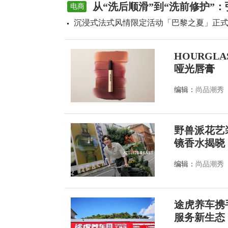
从“洗后顺滑”到“洗前修护”
电商
沉浸式法式风情限定活动「巴黎之夏」正
HOURGL
哑光唇膏
编辑：
尚品潮秀
野兽派花艺装
镜香水揭晓
编辑：
尚品潮秀
途虎养车携
服务新生态