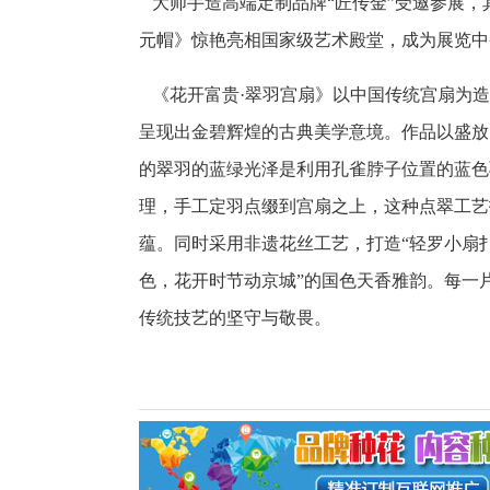
大师手造高端定制品牌“匠传金”受邀参展，
元帽》惊艳亮相国家级艺术殿堂，成为展览中
《花开富贵·翠羽宫扇》以中国传统宫扇为造
呈现出金碧辉煌的古典美学意境。作品以盛放
的翠羽的蓝绿光泽是利用孔雀脖子位置的蓝色
理，手工定羽点缀到宫扇之上，这种点翠工艺
蕴。同时采用非遗花丝工艺，打造“轻罗小扇
色，花开时节动京城”的国色天香雅韵。每一
传统技艺的坚守与敬畏。