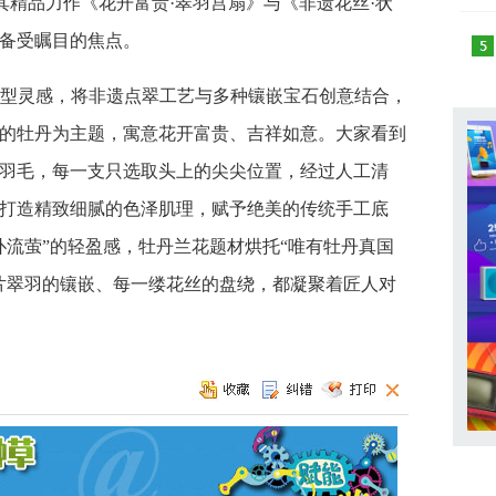
其精品力作《花开富贵·翠羽宫扇》与《非遗花丝·状
备受瞩目的焦点。
型灵感，将非遗点翠工艺与多种镶嵌宝石创意结合，
的牡丹为主题，寓意花开富贵、吉祥如意。大家看到
羽毛，每一支只选取头上的尖尖位置，经过人工清
打造精致细腻的色泽肌理，赋予绝美的传统手工底
扑流萤”的轻盈感，牡丹兰花题材烘托“唯有牡丹真国
片翠羽的镶嵌、每一缕花丝的盘绕，都凝聚着匠人对