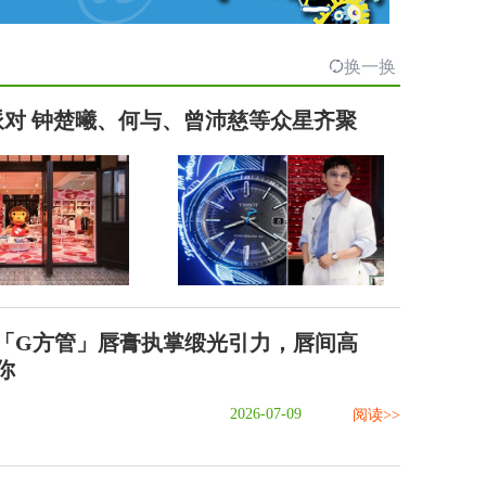
换一换
」派对 钟楚曦、何与、曾沛慈等众星齐聚
「G方管」唇膏执掌缎光引力，唇间高
你
2026-07-09
阅读>>