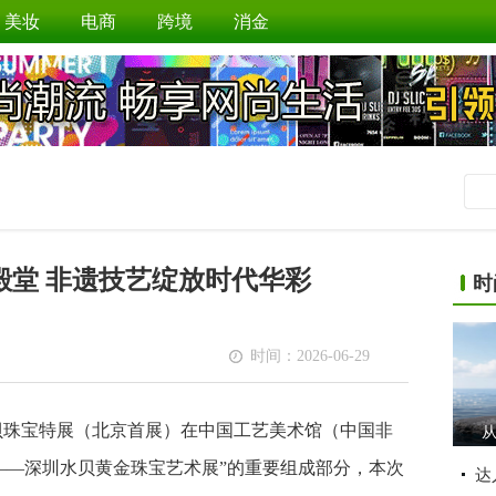
美妆
电商
跨境
消金
殿堂 非遗技艺绽放时代华彩
时
时间：2026-06-29
水贝珠宝特展（北京首展）在中国工艺美术馆（中国非
从
——深圳水贝黄金珠宝艺术展”的重要组成部分，本次
达