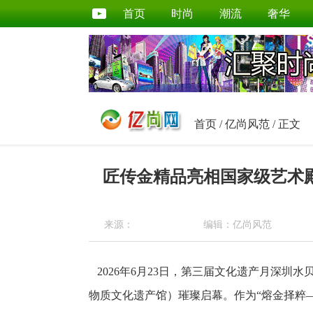
首页
时尚
潮流
奢华
首页
/
亿尚风范
/ 正文
匠传金精品亮相国家级艺术
来源：
编辑：亿尚风范
2026年6月23日，第三届文化遗产月深圳
物质文化遗产馆）璀璨启幕。作为“熔金择粹