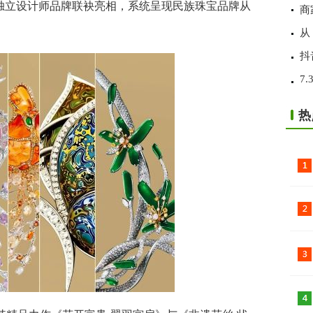
和独立设计师品牌联袂亮相，系统呈现民族珠宝品牌从
商
从
抖
7
热