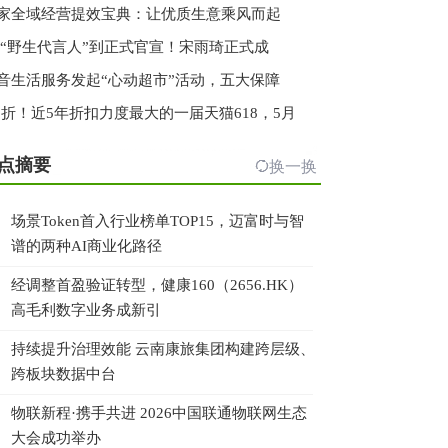
家全域经营提效宝典：让优质生意乘风而起
 “野生代言人”到正式官宣！宋雨琦正式成
音生活服务发起“心动超市”活动，五大保障
.3折！近5年折扣力度最大的一届天猫618，5月
点摘要
换一换
场景Token首入行业榜单TOP15，迈富时与智
谱的两种AI商业化路径
经调整首盈验证转型，健康160（2656.HK）
高毛利数字业务成新引
持续提升治理效能 云南康旅集团构建跨层级、
跨板块数据中台
物联新程·携手共进 2026中国联通物联网生态
大会成功举办