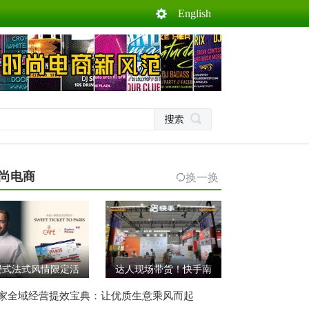
English
尚电商
换一换
浸式法式风情限定活
达人现场带货！快手南
家全域经营提效宝典：让优质生意乘风而起