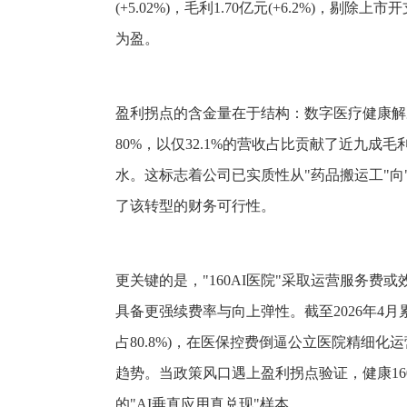
(+5.02%)，毛利1.70亿元(+6.2%)，剔
为盈。
盈利拐点的含金量在于结构：数字医疗健康解决方
80%，以仅32.1%的营收占比贡献了近九
水。这标志着公司已实质性从"药品搬运工"向
了该转型的财务可行性。
更关键的是，"160AI医院"采取运营服务费
具备更强续费率与向上弹性。截至2026年4月
占80.8%)，在医保控费倒逼公立医院精细
趋势。当政策风口遇上盈利拐点验证，健康1
的"AI垂直应用真兑现"样本。