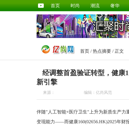
首页
时尚
潮流
奢华
首页
/
热点摘要
/ 正文
经调整首盈验证转型，健康16
新引擎
来源：
编辑：亿尚风范
伴随"人工智能+医疗卫生"上升为新质生产力
变现能力——而健康160(02656.HK)202