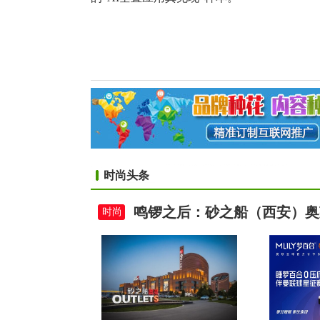
时尚头条
鸣锣之后：砂之船（西安）奥
时尚