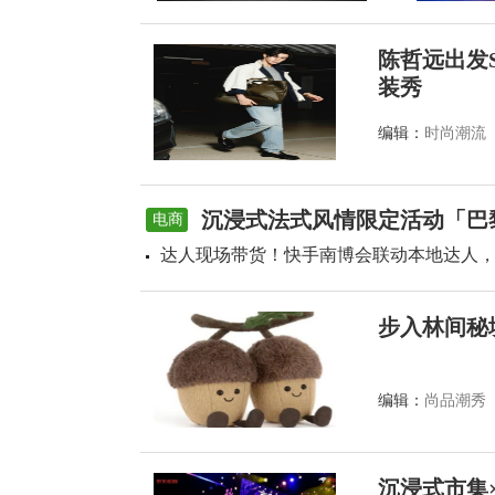
陈哲远出发S
装秀
编辑：
时尚潮流
沉浸式法式风情限定活动「巴
电商
达人现场带货！快手南博会联动本地达人
步入林间秘境：
编辑：
尚品潮秀
沉浸式市集