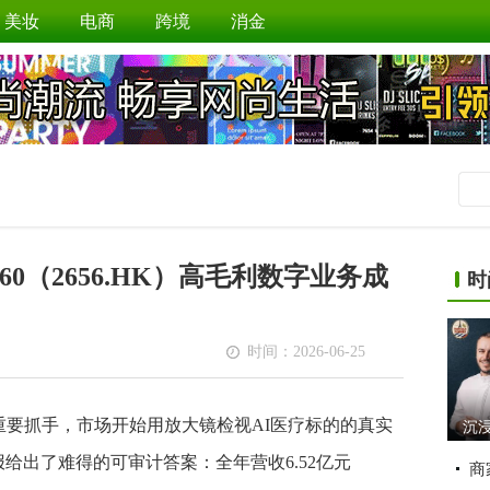
美妆
电商
跨境
消金
0（2656.HK）高毛利数字业务成
时
时间：2026-06-25
重要抓手，市场开始用放大镜检视AI医疗标的的真实
沉
5年财报给出了难得的可审计答案：全年营收6.52亿元
商