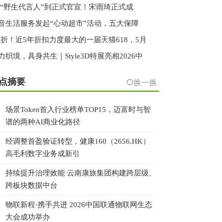
 “野生代言人”到正式官宣！宋雨琦正式成
音生活服务发起“心动超市”活动，五大保障
.3折！近5年折扣力度最大的一届天猫618，5月
力织境，具身共生｜Style3D特展亮相2026中
点摘要
换一换
场景Token首入行业榜单TOP15，迈富时与智
谱的两种AI商业化路径
经调整首盈验证转型，健康160（2656.HK）
高毛利数字业务成新引
持续提升治理效能 云南康旅集团构建跨层级、
跨板块数据中台
物联新程·携手共进 2026中国联通物联网生态
大会成功举办