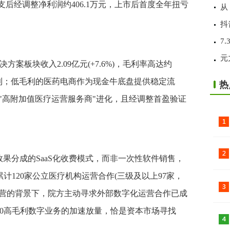
除上市开支后经调整净利润约406.1万元，上市后首度全年扭亏
从
抖
7
元
案板块收入2.09亿元(+7.6%)，毛利率高达约
成毛利；低毛利的医药电商作为现金牛底盘提供稳定流
热
"高附加值医疗运营服务商"进化，且经调整首盈验证
或效果分成的SaaS化收费模式，而非一次性软件销售，
累计120家公立医疗机构运营合作(三级及以上97家，
化运营的背景下，院方主动寻求外部数字化运营合作已成
60高毛利数字业务的加速放量，恰是资本市场寻找