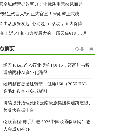
家全域经营提效宝典：让优质生意乘风而起
 “野生代言人”到正式官宣！宋雨琦正式成
音生活服务发起“心动超市”活动，五大保障
.3折！近5年折扣力度最大的一届天猫618，5月
点摘要
换一换
场景Token首入行业榜单TOP15，迈富时与智
谱的两种AI商业化路径
经调整首盈验证转型，健康160（2656.HK）
高毛利数字业务成新引
持续提升治理效能 云南康旅集团构建跨层级、
跨板块数据中台
物联新程·携手共进 2026中国联通物联网生态
大会成功举办