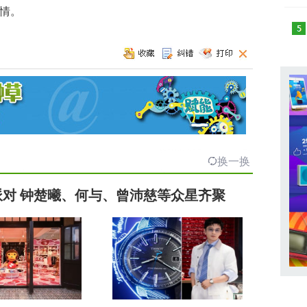
情。
换一换
」派对 钟楚曦、何与、曾沛慈等众星齐聚