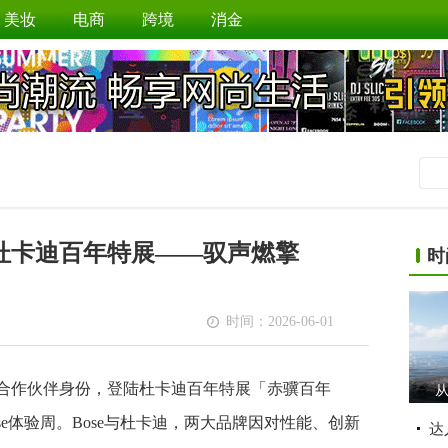
美妆
电商
跨境
消金
动杜卡迪百年特展——驭声燃擎
时
时间：2026-06-01
音频合作伙伴身份，登陆杜卡迪百年特展「赤骥百年
从
ose体验周。Bose与杜卡迪，两大品牌因对性能、创新
达