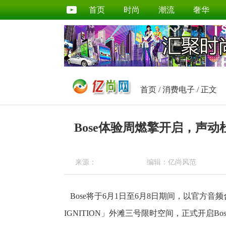
首页
时尚
潮流
奢华
首页
/
消费电子
/ 正文
Bose体验周燃擎开启，声
来源：
编辑：亿尚风范
Bose将于6月1日至6月8日期间，以官方
IGNITION」外滩三号限时空间，正式开启B