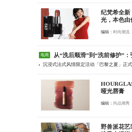
纪梵希全新
光，本色由
编辑：
时尚潮流
从“洗后顺滑”到“洗前修护”
电商
沉浸式法式风情限定活动「巴黎之夏」正
HOURGL
哑光唇膏
编辑：
尚品潮秀
野兽派花艺装