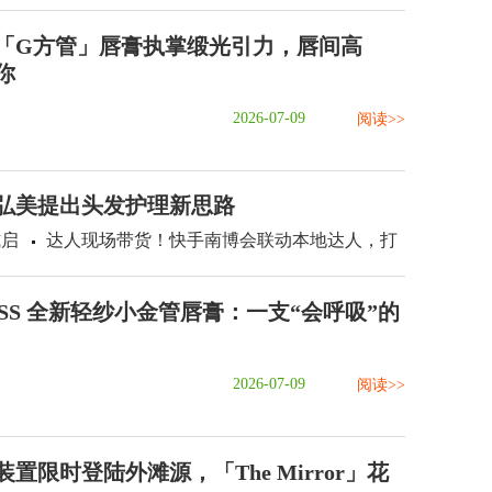
「G方管」唇膏执掌缎光引力，唇间高
你
2026-07-09
阅读>>
：弘美提出头发护理新思路
式启
达人现场带货！快手南博会联动本地达人，打
ASS 全新轻纱小金管唇膏：一支“会呼吸”的
2026-07-09
阅读>>
置限时登陆外滩源，「The Mirror」花