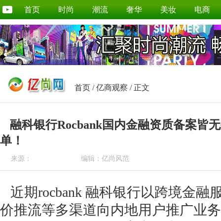
首页
时尚
潮流
奢华
美妆
电商
首页
/
亿商观察
/ 正文
融科银行Rocbank国内金融资质备案
单！
来源：
编辑：亿尚风范
近期rocbank 融科银行以跨境金
价推流等多渠道向内地用户推广业务