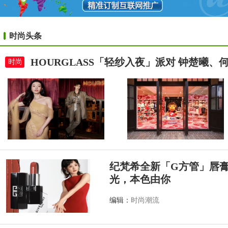
时尚头条
HOURGLASS「轻纱入夜」派对 钟楚曦
时尚
纪梵希全新「G方管」唇
光，本色由你
编辑：
时尚潮流