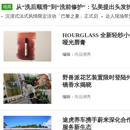
从“洗后顺滑”到“洗前修护”：弘美提出头发
电商
沉浸式法式风情限定活动「巴黎之夏」正式启
达人现场带
HOURGLASS 全新轻
哑光唇膏
编辑：
尚品潮秀
野兽派花艺装置限时登陆外滩源
镜香水揭晓
编辑：
尚品潮秀
途虎养车携手蔚来深化合作
服务新生态