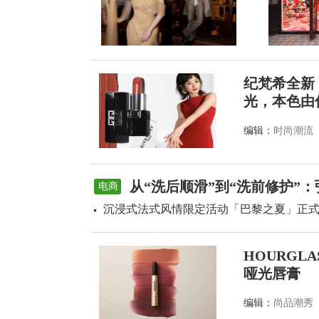
纪梵希全新
光，本色由
编辑：
时尚潮流
从“洗后顺滑”到“洗前修护”
电商
沉浸式法式风情限定活动「巴黎之夏」正
HOURGL
哑光唇膏
编辑：
尚品潮秀