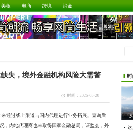
美妆
电商
跨境
消金
与备案缺失，境外金融机构风险大需警
时
时间：2026-05-20
，近年来通过线上渠道与国内代理进行业务拓展。查询盾
从
况，内地代理商也未取得国家金融总局，证监会，外
达