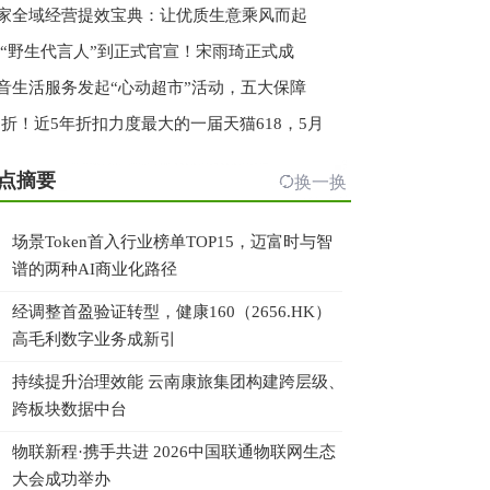
家全域经营提效宝典：让优质生意乘风而起
 “野生代言人”到正式官宣！宋雨琦正式成
音生活服务发起“心动超市”活动，五大保障
.3折！近5年折扣力度最大的一届天猫618，5月
点摘要
换一换
场景Token首入行业榜单TOP15，迈富时与智
谱的两种AI商业化路径
经调整首盈验证转型，健康160（2656.HK）
高毛利数字业务成新引
持续提升治理效能 云南康旅集团构建跨层级、
跨板块数据中台
物联新程·携手共进 2026中国联通物联网生态
大会成功举办