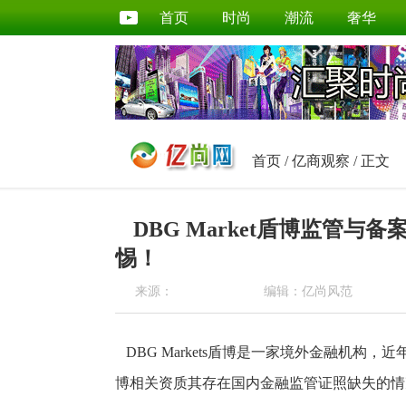
首页
时尚
潮流
奢华
首页
/
亿商观察
/ 正文
DBG Market盾博监管
惕！
来源：
编辑：亿尚风范
DBG Markets盾博是一家境外金融机构
博相关资质其存在国内金融监管证照缺失的情