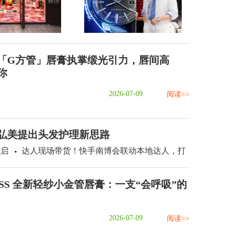
「G方管」唇膏执掌缎光引力，唇间高
你
2026-07-09
阅读>>
：弘美提出头发护理新思路
式启
达人现场带货！快手南博会联动本地达人，打
ASS 全新轻纱小金管唇膏：一支“会呼吸”的
2026-07-09
阅读>>