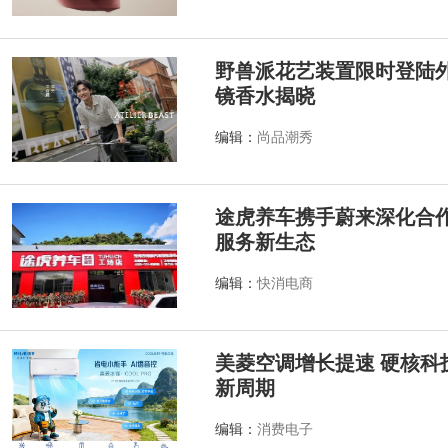
野兽派花艺装置限时登陆外滩源
镜香水揭晓
编辑：
尚品潮秀
途虎养车携手蔚来深化合作
服务新生态
编辑：
快消电商
美菱空调增长提速 硬核科
新周期
编辑：
消费电子