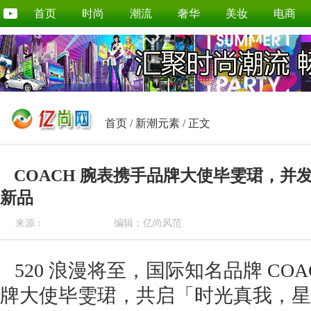
首页
时尚
潮流
奢华
美妆
电商
首页
/
新潮元素
/ 正文
COACH 腕表携手品牌大使毕雯珺，并发布520
新品
来源：
编辑：亿尚风范
520 浪漫将至，国际知名品牌 CO
牌大使毕雯珺，共启「时光真我，星