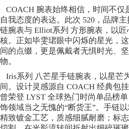
COACH 腕表始终相信，时间不
自我态度的表达。此次 520，品牌主推 
链腕表与 Elliot系列 方形腕表，以
核。正如毕雯珺眼中闪烁的星光，这
间的点缀，更是佩戴者无惧时光、坚
物。
Iris系列 八芒星手链腕表，以星
间。设计灵感源自 COACH 经典包
曾荣登 LYST 全球热门时尚单品榜单 
饰领域当之无愧的“断货王”。手链
精致镀金工艺，质感细腻耐磨；标志
切割，在光影流转间折射出细碎璀璨