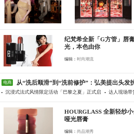
纪梵希全新「G方管」唇
光，本色由你
编辑：
时尚潮流
从“洗后顺滑”到“洗前修护”：弘美提出头发
电商
沉浸式法式风情限定活动「巴黎之夏」正式启
达人现场带
HOURGLASS 全新轻
哑光唇膏
编辑：
尚品潮秀