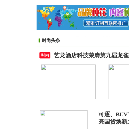
时尚头条
艺龙酒店科技荣膺第九届龙雀
时尚
可逐、BU
亮国货焕新