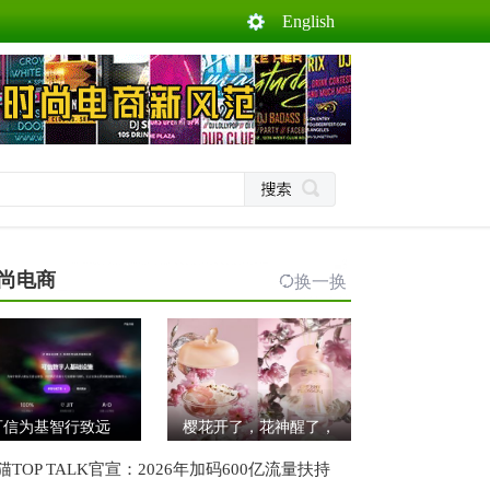
English
尚电商
换一换
可信为基智行致远
樱花开了，花神醒了，
猫TOP TALK官宣：2026年加码600亿流量扶持