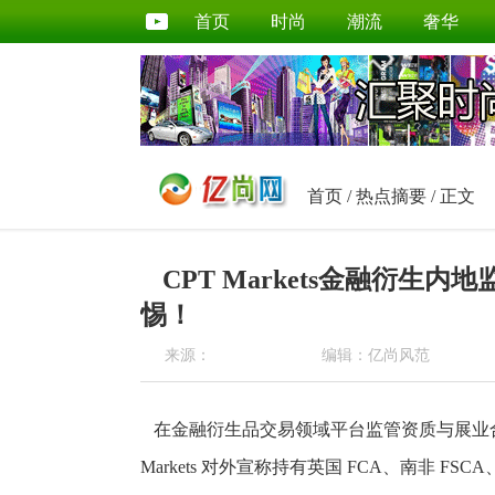
首页
时尚
潮流
奢华
首页
/
热点摘要
/ 正文
CPT Markets金融衍
惕！
来源：
编辑：亿尚风范
在金融衍生品交易领域平台监管资质与展业合
Markets 对外宣称持有英国 FCA、南非 F