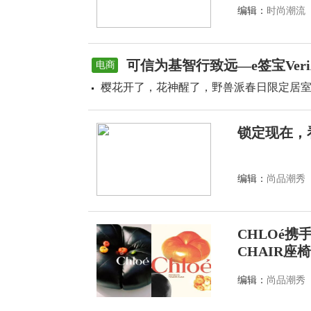
编辑：
时尚潮流
可信为基智行致远—e签宝Veri
电商
樱花开了，花神醒了，野兽派春日限定居
锁定现在，
编辑：
尚品潮秀
CHLOé携手
CHAIR座
编辑：
尚品潮秀