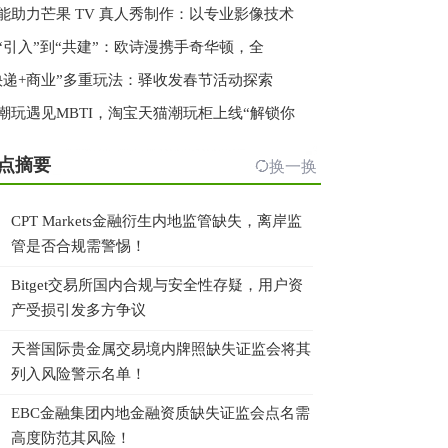
能助力芒果 TV 真人秀制作：以专业影像技术
“引入”到“共建”：欧诗漫携手奇华顿，全
快递+商业”多重玩法：驿收发春节活动探索
潮玩遇见MBTI，淘宝天猫潮玩柜上线“解锁你
点摘要
换一换
CPT Markets金融衍生内地监管缺失，离岸监
管是否合规需警惕！
Bitget交易所国内合规与安全性存疑，用户资
产受损引发多方争议
天誉国际贵金属交易境内牌照缺失证监会将其
列入风险警示名单！
EBC金融集团内地金融资质缺失证监会点名需
高度防范其风险！