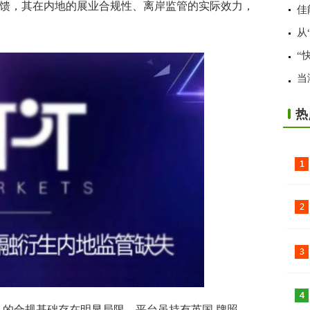
馈，其在内地的展业合规性、离岸监管的实际效力，
佳
从
“
当
热
ts 的合规基础存在明显局限。平台虽持有英国 牌照，