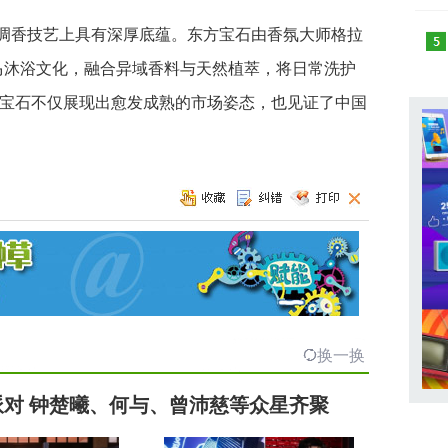
调香技艺上具有深厚底蕴。东方宝石由香氛大师格拉
罗马沐浴文化，融合异域香料与天然植萃，将日常洗护
宝石不仅展现出愈发成熟的市场姿态，也见证了中国
换一换
」派对 钟楚曦、何与、曾沛慈等众星齐聚