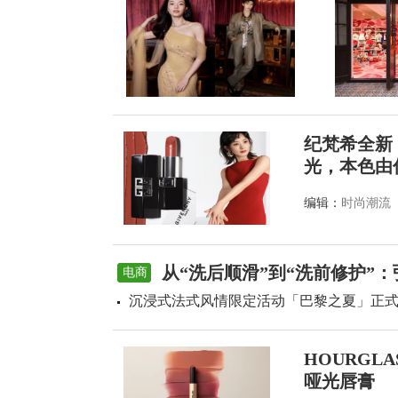
纪梵希全新
光，本色由
编辑：
时尚潮流
从“洗后顺滑”到“洗前修护”
电商
沉浸式法式风情限定活动「巴黎之夏」正
HOURGL
哑光唇膏