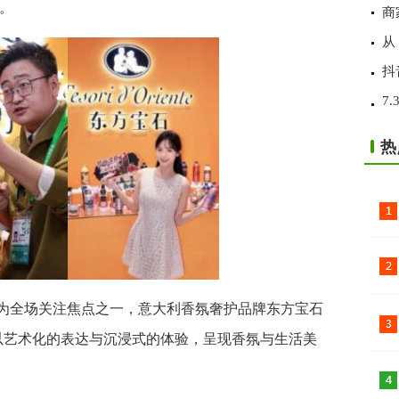
。
商
从
抖
7
热
为全场关注焦点之一，意大利香氛奢护品牌东方宝石
七次亮相，以艺术化的表达与沉浸式的体验，呈现香氛与生活美