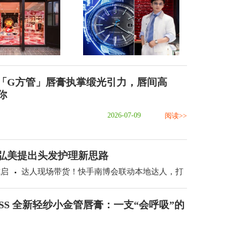
「G方管」唇膏执掌缎光引力，唇间高
你
2026-07-09
阅读>>
：弘美提出头发护理新思路
式启
达人现场带货！快手南博会联动本地达人，打
ASS 全新轻纱小金管唇膏：一支“会呼吸”的