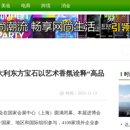
美妆
电商
跨境
消金
大利东方宝石以艺术香氛诠释“高品
时
时间：2025-11-13
博览会在国家会展中心（上海）圆满闭幕。本届进博会
从
个国家、地区和国际组织参与，4108家境外企业参
达