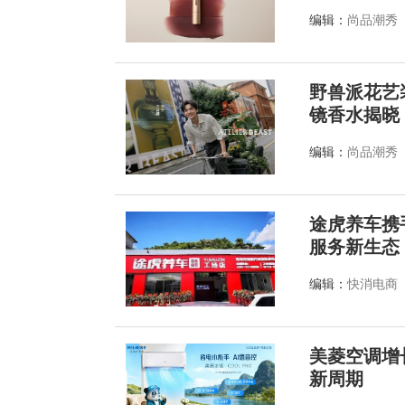
编辑：
尚品潮秀
野兽派花艺装
镜香水揭晓
编辑：
尚品潮秀
途虎养车携
服务新生态
编辑：
快消电商
美菱空调增
新周期