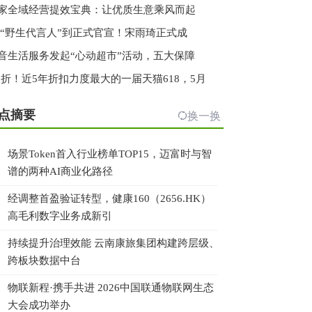
家全域经营提效宝典：让优质生意乘风而起
 “野生代言人”到正式官宣！宋雨琦正式成
音生活服务发起“心动超市”活动，五大保障
.3折！近5年折扣力度最大的一届天猫618，5月
点摘要
换一换
场景Token首入行业榜单TOP15，迈富时与智
谱的两种AI商业化路径
经调整首盈验证转型，健康160（2656.HK）
高毛利数字业务成新引
持续提升治理效能 云南康旅集团构建跨层级、
跨板块数据中台
物联新程·携手共进 2026中国联通物联网生态
大会成功举办