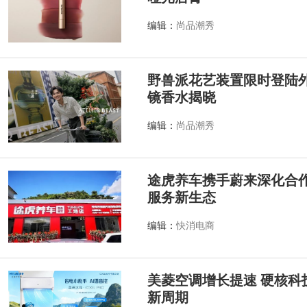
编辑：
尚品潮秀
野兽派花艺装置限时登陆外滩源
镜香水揭晓
编辑：
尚品潮秀
途虎养车携手蔚来深化合作
服务新生态
编辑：
快消电商
美菱空调增长提速 硬核科
新周期