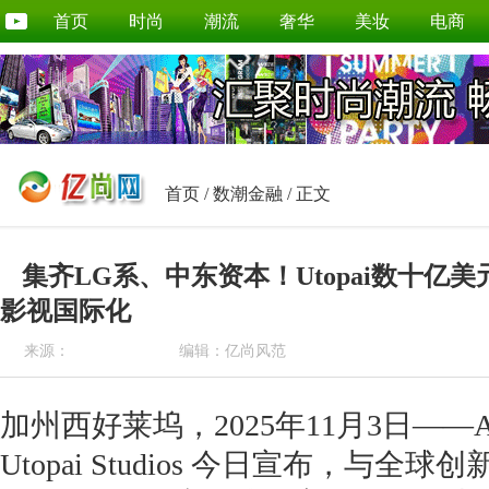
首页
时尚
潮流
奢华
美妆
电商
首页
/
数潮金融
/ 正文
集齐LG系、中东资本！Utopai数十亿
影视国际化
来源：
编辑：亿尚风范
加州西好莱坞，2025年11月3日——
Utopai Studios 今日宣布，与全球创