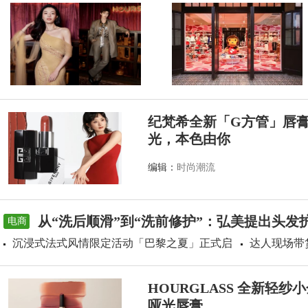
纪梵希全新「G方管」唇
光，本色由你
编辑：
时尚潮流
从“洗后顺滑”到“洗前修护”：弘美提出头发
电商
沉浸式法式风情限定活动「巴黎之夏」正式启
达人现场带
HOURGLASS 全新轻
哑光唇膏