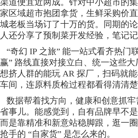
渠道便宜近两成。针对中小超市的集
家区域超市抱团拿货，生鲜采购价直接
城老板当场订了十万的货。同期的论
人还分享了预制菜开发经验，笔记记
“奇幻 IP 之旅” 能一站式看齐热
赢” 路线直接对接立白、统一这些
想挤人群的能玩 AR 探厂，扫码就
车间，连原料质检过程都看得清清楚
数据帮着找方向，健康和创意抓牢
省事儿。能感觉到，自有品牌早不是 
而是靠精准和新意站稳脚跟，逛一圈
抢手的 “自家货” 是怎么来的。