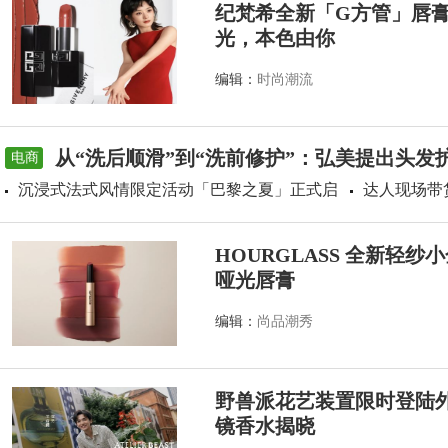
纪梵希全新「G方管」唇
光，本色由你
编辑：
时尚潮流
从“洗后顺滑”到“洗前修护”：弘美提出头发
电商
沉浸式法式风情限定活动「巴黎之夏」正式启
达人现场带
HOURGLASS 全新轻
哑光唇膏
编辑：
尚品潮秀
野兽派花艺装置限时登陆外滩源
镜香水揭晓