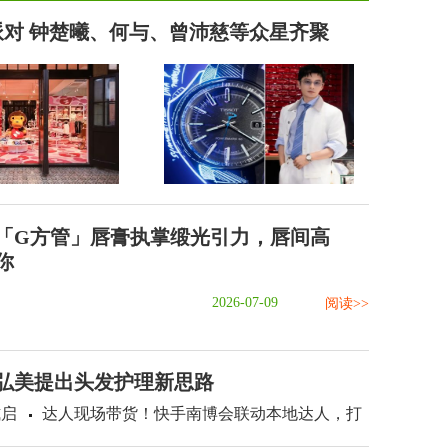
」派对 钟楚曦、何与、曾沛慈等众星齐聚
「G方管」唇膏执掌缎光引力，唇间高
你
2026-07-09
阅读>>
：弘美提出头发护理新思路
式启
达人现场带货！快手南博会联动本地达人，打