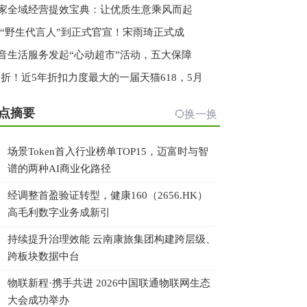
家全域经营提效宝典：让优质生意乘风而起
 “野生代言人”到正式官宣！宋雨琦正式成
音生活服务发起“心动超市”活动，五大保障
.3折！近5年折扣力度最大的一届天猫618，5月
点摘要
换一换
场景Token首入行业榜单TOP15，迈富时与智
谱的两种AI商业化路径
经调整首盈验证转型，健康160（2656.HK）
高毛利数字业务成新引
持续提升治理效能 云南康旅集团构建跨层级、
跨板块数据中台
物联新程·携手共进 2026中国联通物联网生态
大会成功举办