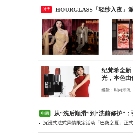
HOURGLASS「轻纱入夜
时尚
纪梵希全新
光，本色由
编辑：
时尚潮流
从“洗后顺滑”到“洗前修护”
电商
沉浸式法式风情限定活动「巴黎之夏」正