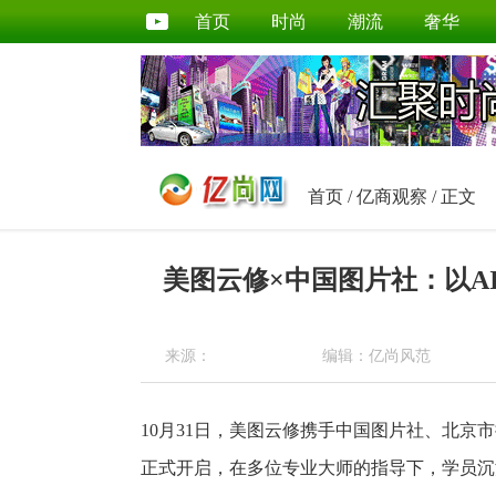
首页
时尚
潮流
奢华
首页
/
亿商观察
/ 正文
美图云修×中国图片社：以A
来源：
编辑：亿尚风范
10月31日，美图云修携手中国图片社、北
正式开启，在多位专业大师的指导下，学员沉