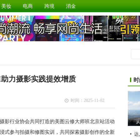
美妆
电商
跨境
消金
I助力摄影实践提效增质
时
时间：2025-11-02
京市摄影行业协会共同打造的美图云修大师班北京站活动
从
浸式参与拍摄和修图实训，共同探索摄影创作的全新
达