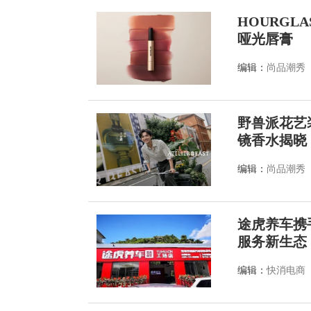
HOURGL
哑光唇膏
编辑：
尚品潮秀
野兽派花艺装
镜香水揭晓
编辑：
尚品潮秀
途虎养车携
服务新生态
编辑：
快消电商