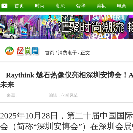
首页
时尚
潮流
奢华
美妆
电商
首页
/
消费电子
/ 正文
Raythink 燧石热像仪亮相深圳安博会
未来
来源：
编辑：亿尚风范
2025年10月28日，第二十届中国
会（简称“深圳安博会”）在深圳会