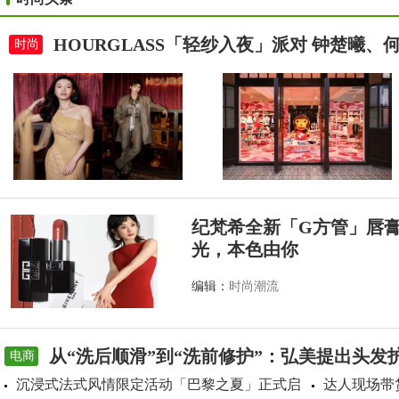
HOURGLASS「轻纱入夜」派对 钟楚曦
时尚
纪梵希全新「G方管」唇
光，本色由你
编辑：
时尚潮流
从“洗后顺滑”到“洗前修护”：弘美提出头发
电商
沉浸式法式风情限定活动「巴黎之夏」正式启
达人现场带