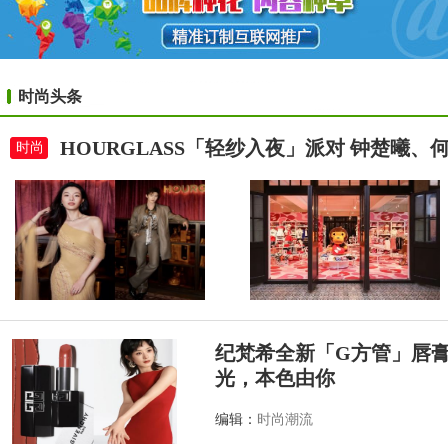
时尚头条
HOURGLASS「轻纱入夜」派对 钟楚曦
时尚
纪梵希全新「G方管」唇
光，本色由你
编辑：
时尚潮流