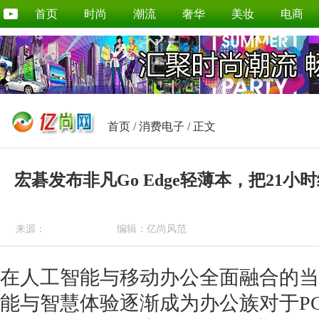
首页
时尚
潮流
奢华
美妆
电商
首页
/
消费电子
/ 正文
宏碁发布非凡Go Edge轻薄本，把21小
来源：
编辑：亿尚风范
在人工智能与移动办公全面融合的当
能与智慧体验逐渐成为办公族对于P