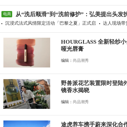
从“洗后顺滑”到“洗前修护”：弘美提出头发
电商
沉浸式法式风情限定活动「巴黎之夏」正式启
达人现场带
HOURGLASS 全新轻
哑光唇膏
编辑：
尚品潮秀
野兽派花艺装置限时登陆外滩源
镜香水揭晓
编辑：
尚品潮秀
途虎养车携手蔚来深化合作