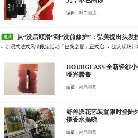
光，本色由你
编辑：
时尚潮流
从“洗后顺滑”到“洗前修护”：弘美提出头发
电商
沉浸式法式风情限定活动「巴黎之夏」正式启
达人现场带
HOURGLASS 全新轻
哑光唇膏
编辑：
尚品潮秀
野兽派花艺装置限时登陆外滩源
镜香水揭晓
编辑：
尚品潮秀