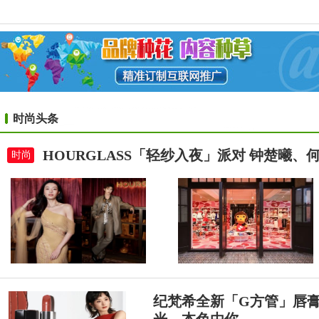
时尚头条
HOURGLASS「轻纱入夜」派对 钟楚曦
时尚
纪梵希全新「G方管」唇