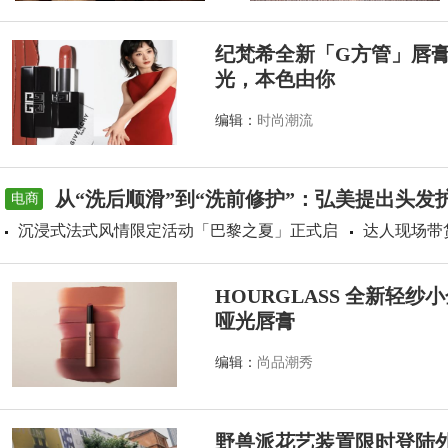
纪梵希全新「G方管」唇
光，本色由你
编辑：
时尚潮流
从“洗后顺滑”到“洗前修护”：弘美提出头发
电商
沉浸式法式风情限定活动「巴黎之夏」正式启
达人现场带
HOURGLASS 全新轻
哑光唇膏
编辑：
尚品潮秀
野兽派花艺装置限时登陆外滩源