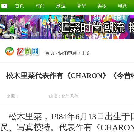
首页
时尚
潮流
奢华
美妆
电商
首页
/
快消电商
/ 正文
松木里菜代表作有《CHARON》《今
来源：
编辑：亿尚风范
松木里菜，1984年6月13日出生
员、写真模特。代表作有《CHARO