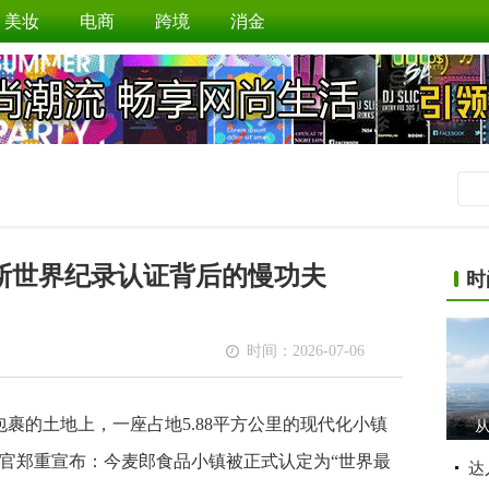
美妆
电商
跨境
消金
斯世界纪录认证背后的慢功夫
时
时间：2026-07-06
包裹的土地上，一座占地5.88平方公里的现代化小镇
从
官郑重宣布：今麦郎食品小镇被正式认定为“世界最
达