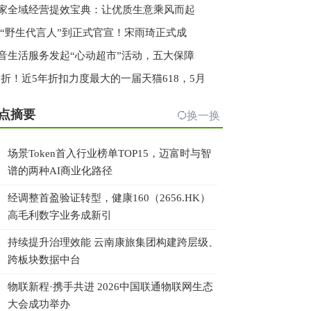
家全域经营提效宝典：让优质生意乘风而起
 “野生代言人”到正式官宣！宋雨琦正式成
音生活服务发起“心动超市”活动，五大保障
.3折！近5年折扣力度最大的一届天猫618，5月
点摘要
换一换
场景Token首入行业榜单TOP15，迈富时与智
谱的两种AI商业化路径
经调整首盈验证转型，健康160（2656.HK）
高毛利数字业务成新引
持续提升治理效能 云南康旅集团构建跨层级、
跨板块数据中台
物联新程·携手共进 2026中国联通物联网生态
大会成功举办