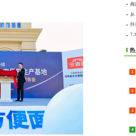
商
从
抖
7
热