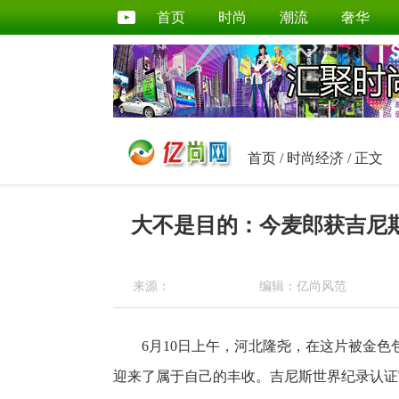
首页
时尚
潮流
奢华
首页
/
时尚经济
/ 正文
大不是目的：今麦郎获吉尼
来源：
编辑：亿尚风范
6月10日上午，河北隆尧，在这片被金色
迎来了属于自己的丰收。吉尼斯世界纪录认证