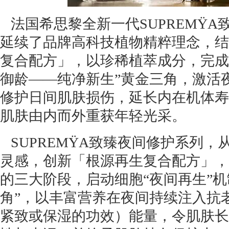
法国希思黎全新一代SUPREMŸA
延续了品牌高科技植物精粹理念，结
复合配方」，以珍稀植萃成分，完成
御龄——纯净新生”黄金三角，激活
修护日间肌肤损伤，延长内在机体寿
肌肤由内而外重获年轻光采。
SUPREMŸA致臻夜间修护系列，
灵感，创新「根源再生复合配方」，
的三大阶段，启动细胞“夜间再生”机
角”，以丰富营养在夜间持续注入抗
紧致或保湿的功效）能量，令肌肤长