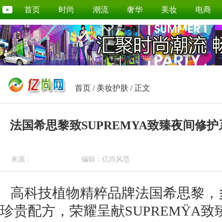
首页
时尚
潮流
奢华
美妆
电商
首页
/
美妆护肤
/ 正文
法国希思黎致SUPREMYA致臻夜间修
来源：
编辑：亿尚风范
高科技植物精粹品牌法国希思黎，
珍贵配方，荣耀呈献SUPREMŸA