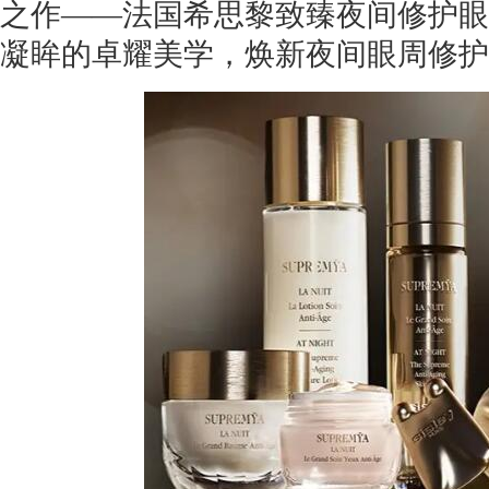
之作——法国希思黎致臻夜间修护眼
凝眸的卓耀美学，焕新夜间眼周修护