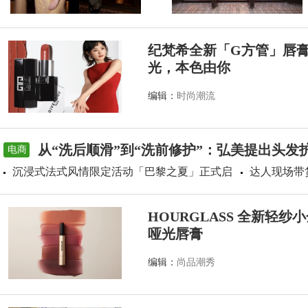
纪梵希全新「G方管」唇
光，本色由你
编辑：
时尚潮流
从“洗后顺滑”到“洗前修护”：弘美提出头发
电商
沉浸式法式风情限定活动「巴黎之夏」正式启
达人现场带
HOURGLASS 全新轻
哑光唇膏
编辑：
尚品潮秀