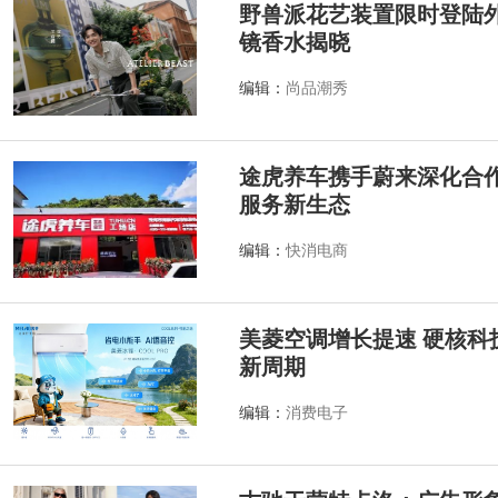
野兽派花艺装置限时登陆外滩源
镜香水揭晓
编辑：
尚品潮秀
途虎养车携手蔚来深化合作
服务新生态
编辑：
快消电商
美菱空调增长提速 硬核科
新周期
编辑：
消费电子