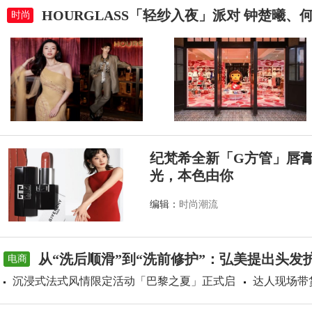
HOURGLASS「轻纱入夜」派对 钟楚曦
时尚
纪梵希全新「G方管」唇
光，本色由你
编辑：
时尚潮流
从“洗后顺滑”到“洗前修护”：弘美提出头发
电商
沉浸式法式风情限定活动「巴黎之夏」正式启
达人现场带