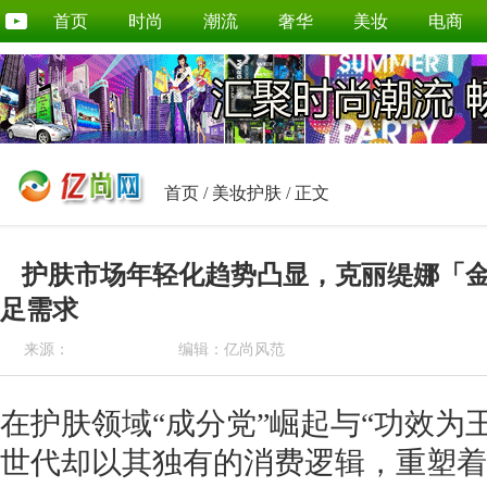
首页
时尚
潮流
奢华
美妆
电商
首页
/
美妆护肤
/ 正文
护肤市场年轻化趋势凸显，克丽缇娜「
足需求
来源：
编辑：亿尚风范
在护肤领域“成分党”崛起与“功效为
世代却以其独有的消费逻辑，重塑着